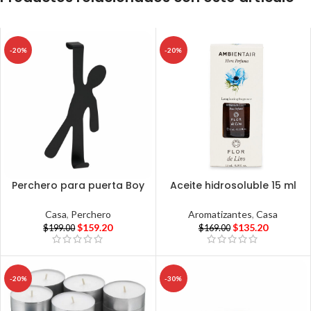
-20%
-20%
Perchero para puerta Boy
Aceite hidrosoluble 15 ml
Casa
,
Perchero
Aromatizantes
,
Casa
$
159.20
$
135.20
$
199.00
$
169.00
-20%
-30%