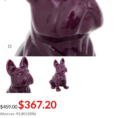
Click to enlarge
$
367.20
$
459.00
Ahorras: 91.80 (20%)