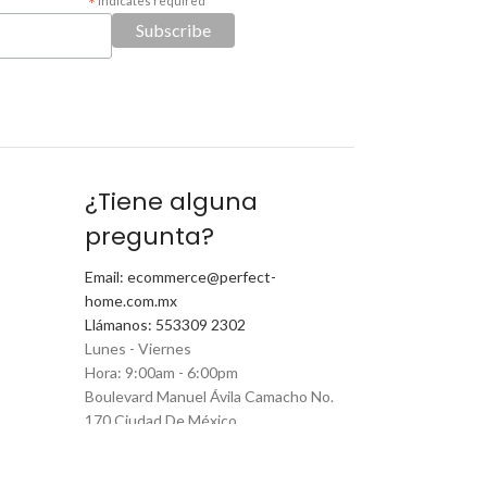
*
indicates required
¿Tiene alguna
pregunta?
Email: ecommerce@perfect-
home.com.mx
Llámanos: 553309 2302
Lunes - Viernes
Hora: 9:00am - 6:00pm
Boulevard Manuel Ávila Camacho No.
170 Ciudad De México
Certificación de seguridad