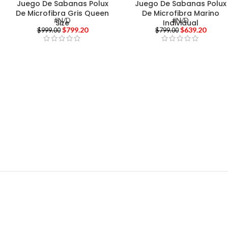
Juego De Sabanas Polux
Juego De Sabanas Polux
De Microfibra Gris Queen
De Microfibra Marino
#N/D
#N/D
Size
Individual
$
799.20
$
639.20
$
999.00
$
799.00