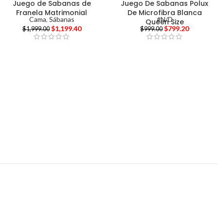
Juego de Sabanas de
Juego De Sabanas Polux
Franela Matrimonial
De Microfibra Blanca
Cama
,
Sábanas
#N/D
Queen Size
$
1,199.40
$
799.20
$
1,999.00
$
999.00