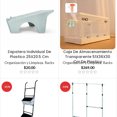
Zapatera Individual De
Caja De Almacenamiento
Plastico 25X20.5 Cm
Transparente 51X36X30
Cm De Plastico
Organización y Limpieza
,
Racks
Organización y Limpieza
,
Racks
$
20.00
$
269.00
-35%
-50%