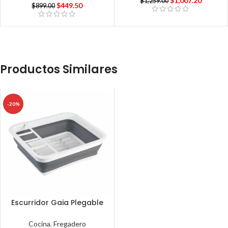
$
1,007.20
$
1,259.00
$
449.50
$
899.00
Productos Similares
-20%
Escurridor Gaia Plegable
Cocina
,
Fregadero