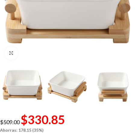
Click to enlarge
$
330.85
$
509.00
Ahorras: 178.15 (35%)