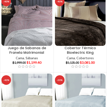
-40%
-40%
Juego de Sabanas de
Cobertor Térmico
Franela Matrimonial
Bioelectric King
Cama
,
Sábanas
Cama
,
Cobertores
$
1,199.40
$
3,081.00
$
1,999.00
$
5,135.00
-40%
-20%