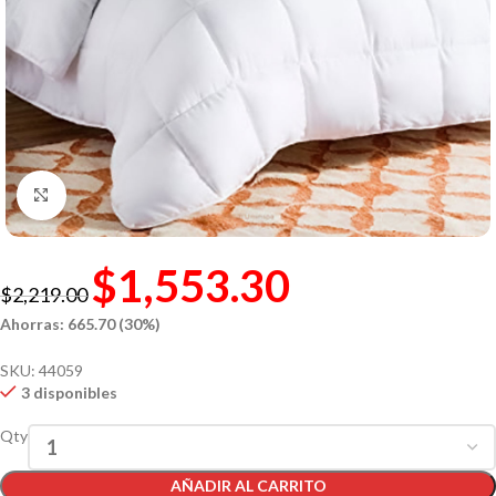
Click to enlarge
$
1,553.30
$
2,219.00
Ahorras: 665.70 (30%)
SKU:
44059
3 disponibles
Qty
AÑADIR AL CARRITO