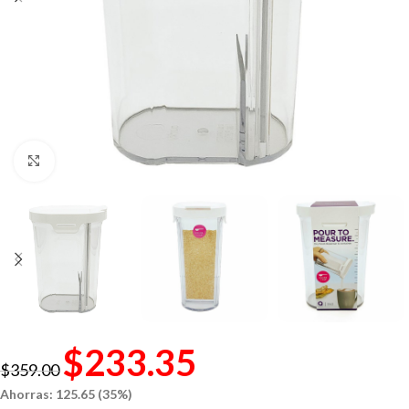
Click to enlarge
$
233.35
$
359.00
Ahorras: 125.65 (35%)