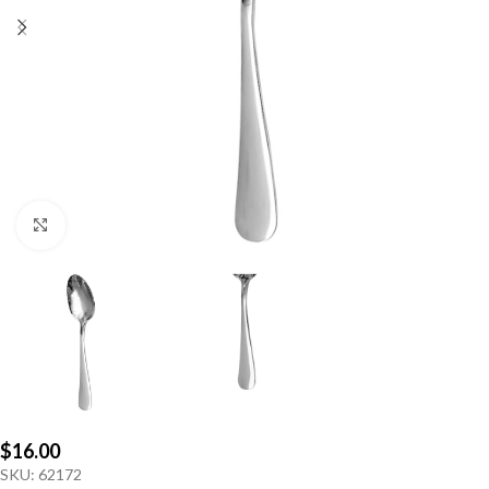
Click to enlarge
$
16.00
SKU:
62172