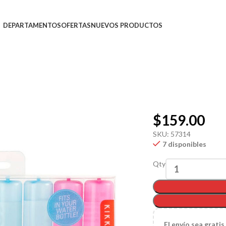
DEPARTAMENTOS
OFERTAS
NUEVOS PRODUCTOS
$
159.00
SKU:
57314
7 disponibles
Qty
El
envío sea gratis