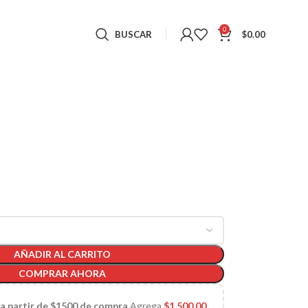
0
BUSCAR
$
0.00
AÑADIR AL CARRITO
COMPRAR AHORA
 a partir de $1500 de compra
Agrega
$
1,500.00