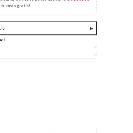
ner
envío gratis
!
ulo
▶
nal