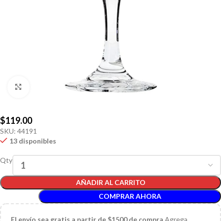
Click to enlarge
$
119.00
SKU:
44191
13 disponibles
Qty
AÑADIR AL CARRITO
COMPRAR AHORA
El
envío sea gratis a partir de $1500 de compra
Agrega