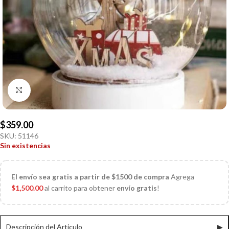
Click to enlarge
$
359.00
SKU:
51146
Sin existencias
El
envío sea gratis a partir de $1500 de compra
Agrega
$
1,500.00
al carrito para obtener
envío gratis
!
Descripción del Articulo
▶