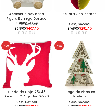
Accesorio Navideño
Bellota Con Piedras
Figura Borrego Dorado
Blanco Ws23
Casa
,
Navidad
Casa
,
Navidad
$
281.40
$
407.40
$
469.00
$
679.00
-40%
-40%
Funda de Cojin 45X45
Juego de Pinos en
Reno 100% Algodon Ws20
Madera
Casa
,
Navidad
Casa
,
Navidad