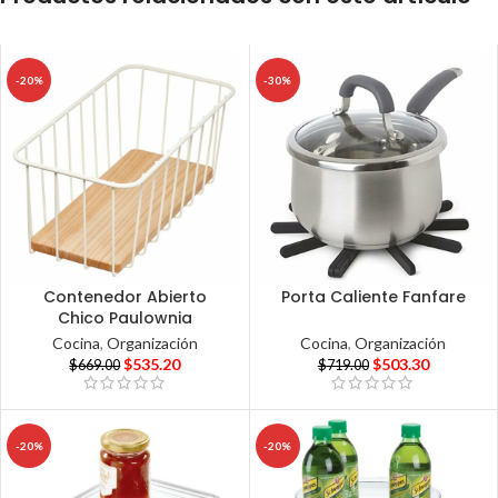
-20%
-30%
Contenedor Abierto
Porta Caliente Fanfare
Chico Paulownia
Cocina
,
Organización
Cocina
,
Organización
$
503.30
$
535.20
$
719.00
$
669.00
-20%
-20%