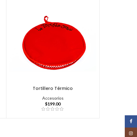
Tortillero Térmico
Accesorios
$
199.00
Face
Insta