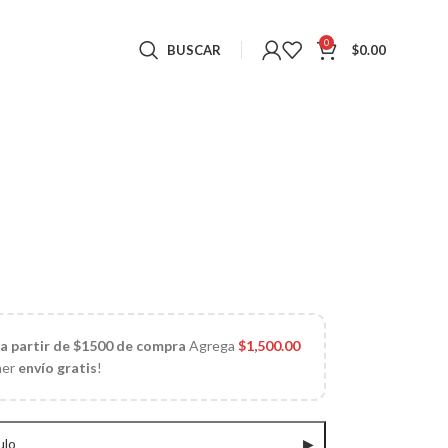
0
BUSCAR
$
0.00
 a partir de $1500 de compra
Agrega
$
1,500.00
ner
envío gratis
!
ulo
▶