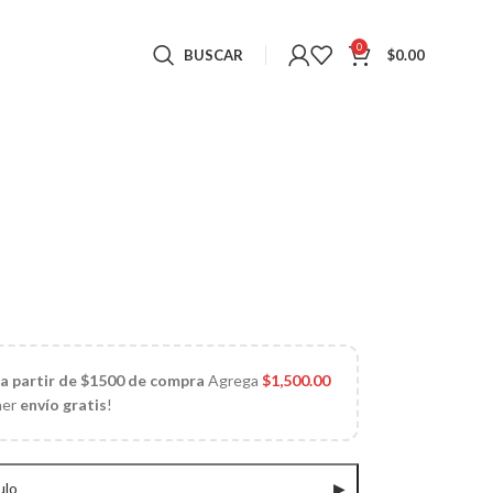
0
BUSCAR
$
0.00
 a partir de $1500 de compra
Agrega
$
1,500.00
ner
envío gratis
!
ulo
▶