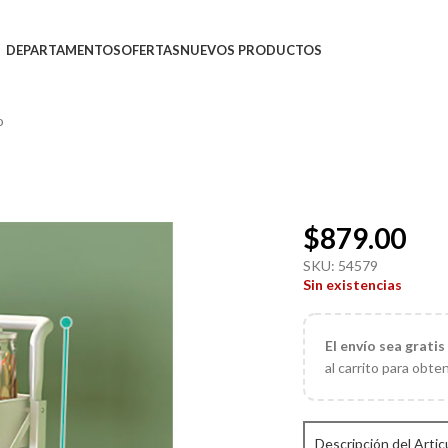
DEPARTAMENTOS
OFERTAS
NUEVOS PRODUCTOS
o
$
879.00
SKU:
54579
Sin existencias
El
envío sea gratis
al carrito para obte
Descripción del Artic