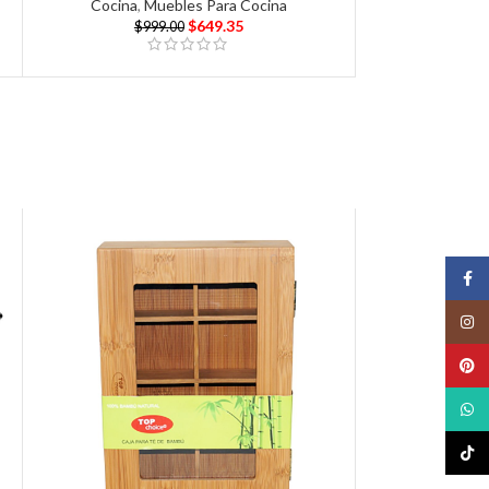
Cocina
,
Muebles Para Cocina
$
649.35
$
999.00
Face
Insta
Pinte
What
TikTo