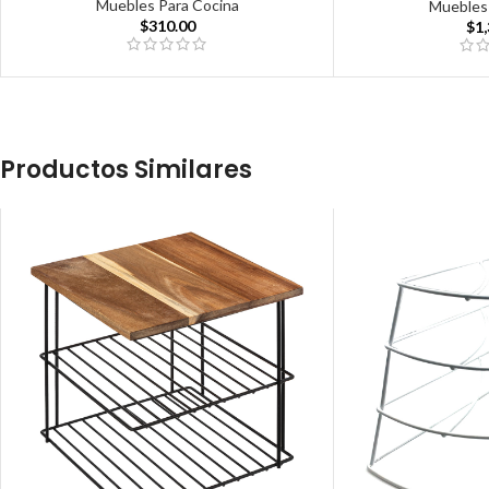
Muebles Para Cocina
Muebles
$
310.00
$
1
Productos Similares