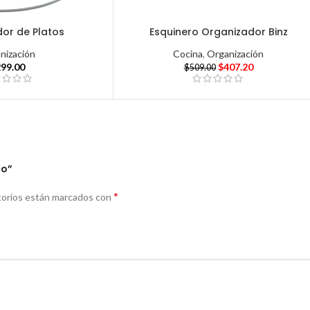
or de Platos
Esquinero Organizador Binz
nización
Cocina
,
Organización
299.00
$
407.20
$
509.00
co”
*
torios están marcados con