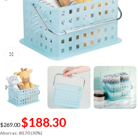
Click to enlarge
$
188.30
$
269.00
Ahorras: 80.70 (30%)