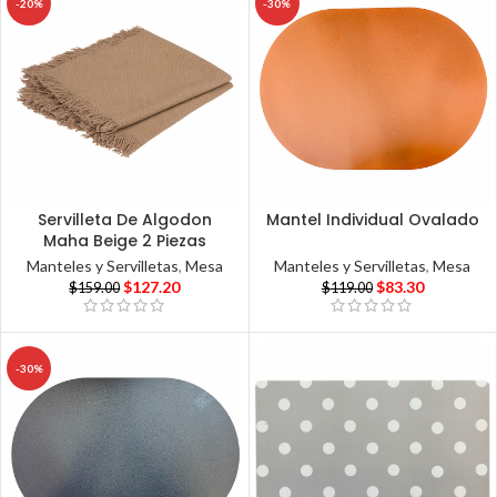
-20%
-30%
Servilleta De Algodon
Mantel Individual Ovalado
Maha Beige 2 Piezas
Manteles y Servilletas
,
Mesa
Manteles y Servilletas
,
Mesa
$
83.30
$
127.20
$
119.00
$
159.00
-30%