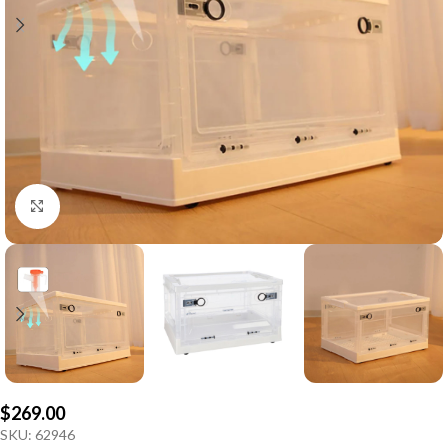
Click to enlarge
$
269.00
SKU:
62946