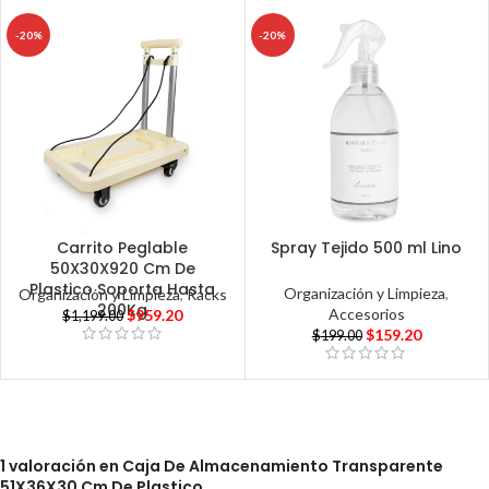
-20%
-20%
Carrito Peglable
Spray Tejido 500 ml Lino
50X30X920 Cm De
Plastico Soporta Hasta
Organización y Limpieza
,
Organización y Limpieza
,
Racks
200Kg
Accesorios
$
959.20
$
1,199.00
$
159.20
$
199.00
1 valoración en
Caja De Almacenamiento Transparente
51X36X30 Cm De Plastico