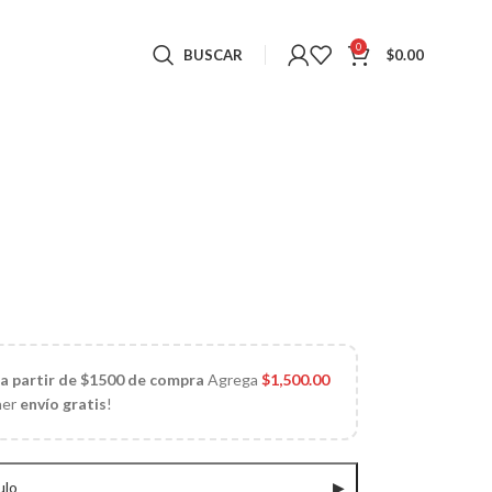
0
BUSCAR
$
0.00
 a partir de $1500 de compra
Agrega
$
1,500.00
ner
envío gratis
!
ulo
▶