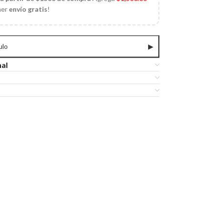
ner
envío gratis
!
ulo
▶
nal