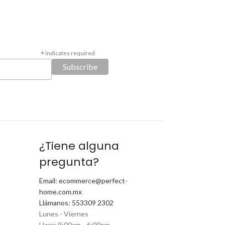
*
indicates required
¿Tiene alguna
pregunta?
Email: ecommerce@perfect-
home.com.mx
Llámanos: 553309 2302
Lunes - Viernes
Hora: 9:00am - 6:00pm