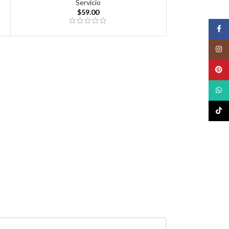
Servicio
$
59.00
Face
Insta
Pinte
What
TikTo