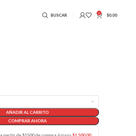
0
BUSCAR
$
0.00
AÑADIR AL CARRITO
COMPRAR AHORA
 a partir de $1500 de compra
Agrega
$
1,500.00