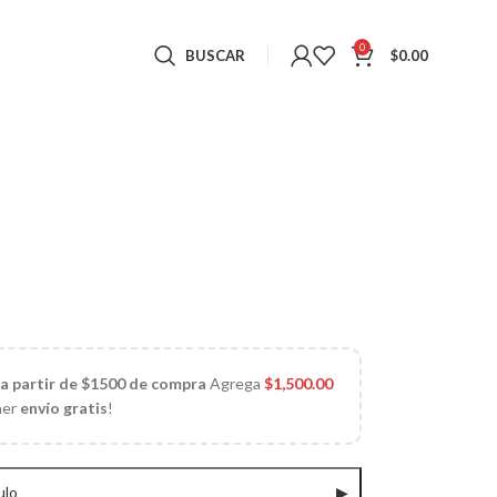
0
BUSCAR
$
0.00
 a partir de $1500 de compra
Agrega
$
1,500.00
ner
envío gratis
!
ulo
▶