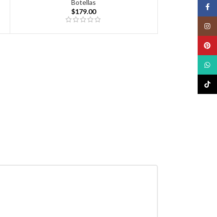
Botellas
Face
$
179.00
Insta
Pinte
What
TikTo