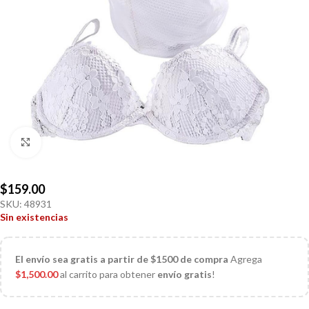
Click to enlarge
$
159.00
SKU:
48931
Sin existencias
El
envío sea gratis a partir de $1500 de compra
Agrega
$
1,500.00
al carrito para obtener
envío gratis
!