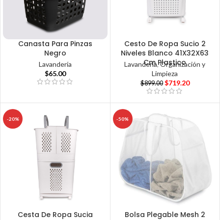
Canasta Para Pinzas
Cesto De Ropa Sucio 2
Negro
Niveles Blanco 41X32X63
Cm Plastico
Lavandería
Lavandería
,
Organización y
$
65.00
Limpieza
$
719.20
$
899.00
-20%
-50%
Cesta De Ropa Sucia
Bolsa Plegable Mesh 2