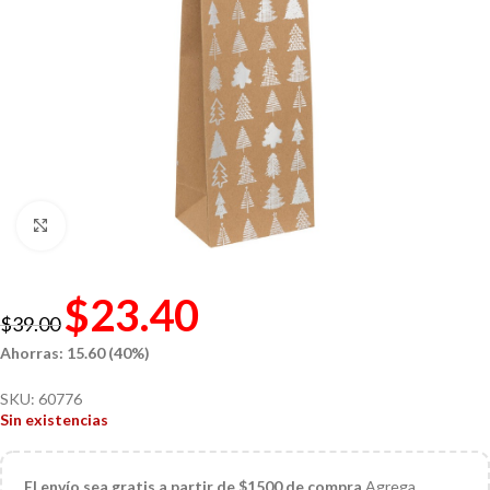
Click to enlarge
$
23.40
$
39.00
Ahorras: 15.60 (40%)
SKU:
60776
Sin existencias
El
envío sea gratis a partir de $1500 de compra
Agrega