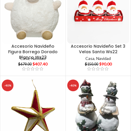
Accesorio Navideño
Accesorio Navideño Set 3
Figura Borrego Dorado
Velas Santa Ws22
Blanco Ws23
Casa
,
Navidad
Casa
,
Navidad
$
407.40
$
90.00
$
679.00
$
150.00
-40%
-40%