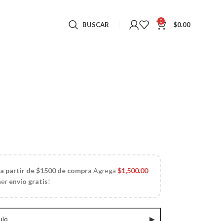
0
BUSCAR
$
0.00
 a partir de $1500 de compra
Agrega
$
1,500.00
ner
envío gratis
!
ulo
▶