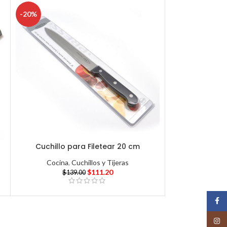
-20%
Cuchillo para Filetear 20 cm
Cocina
,
Cuchillos y Tijeras
$
111.20
$
139.00
Face
Insta