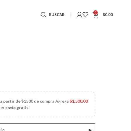
0
BUSCAR
$
0.00
 a partir de $1500 de compra
Agrega
$
1,500.00
ner
envío gratis
!
ulo
▶