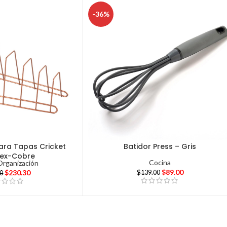
-36%
ara Tapas Cricket
Batidor Press – Gris
tex-Cobre
Cocina
Organización
$
89.00
$
230.30
$
139.00
00