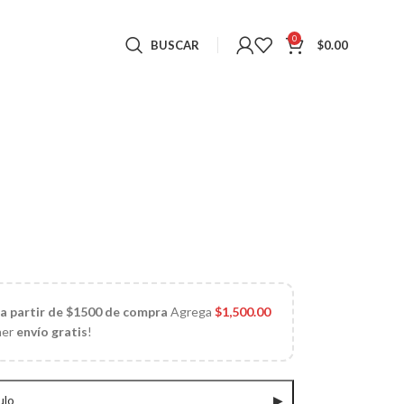
0
BUSCAR
$
0.00
 a partir de $1500 de compra
Agrega
$
1,500.00
ner
envío gratis
!
ulo
▶