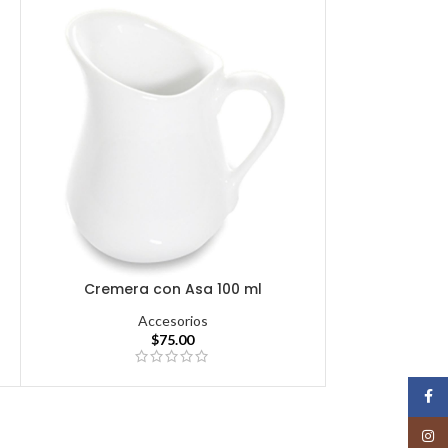
Cremera con Asa 100 ml
Accesorios
$
75.00
Face
Insta