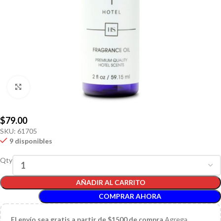
Click to enlarge
$
79.00
SKU:
61705
9 disponibles
Qty
AÑADIR AL CARRITO
COMPRAR AHORA
El
envío sea gratis a partir de $1500 de compra
Agrega