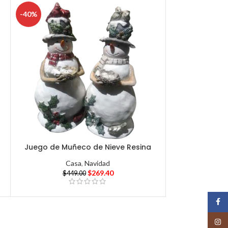
-40%
Juego de Muñeco de Nieve Resina
Casa
,
Navidad
$
269.40
$
449.00
Face
Insta