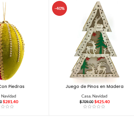
-40%
Con Piedras
Juego de Pinos en Madera
,
Navidad
Casa
,
Navidad
$
281.40
$
425.40
00
$
709.00