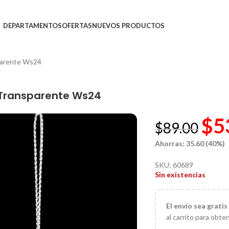
DEPARTAMENTOS
OFERTAS
NUEVOS PRODUCTOS
parente Ws24
o Transparente Ws24
$
5
$
89.00
Ahorras: 35.60 (40%)
SKU:
60689
Sin existencias
El
envío sea gratis
al carrito para obte