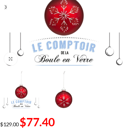
Click to enlarge
$
77.40
$
129.00