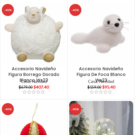
-40%
-40%
Accesorio Navideño
Accesorio Navideño
Figura Borrego Dorado
Figura De Foca Blanco
Blanco Ws23
Ws23
Casa
,
Navidad
Casa
,
Navidad
$
407.40
$
95.40
$
679.00
$
159.00
-40%
-40%