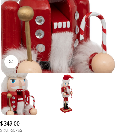
Click to enlarge
$
349.00
SKU:
60762