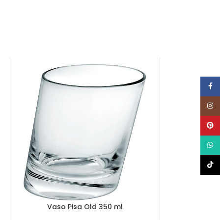
Face
Insta
Pinte
What
TikTo
Vaso Pisa Old 350 ml