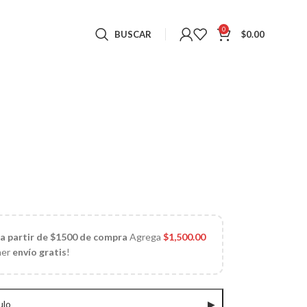
0
BUSCAR
$
0.00
 a partir de $1500 de compra
Agrega
$
1,500.00
ner
envío gratis
!
ulo
▶