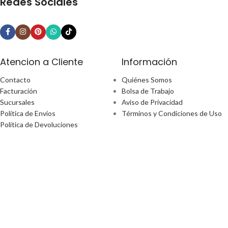
Redes Sociales
Atencion a Cliente
Información
Contacto
Quiénes Somos
Facturación
Bolsa de Trabajo
Sucursales
Aviso de Privacidad
Política de Envíos
Términos y Condiciones de Uso
Política de Devoluciones
¿Tiene alguna pregunta?
Email: ecommerce@perfect-home.com.mx
Llámanos: 553309 2302
Lunes - Viernes
Hora: 9:00am - 6:00pm
Boulevard Manuel Ávila Camacho No. 170 Ciudad De México