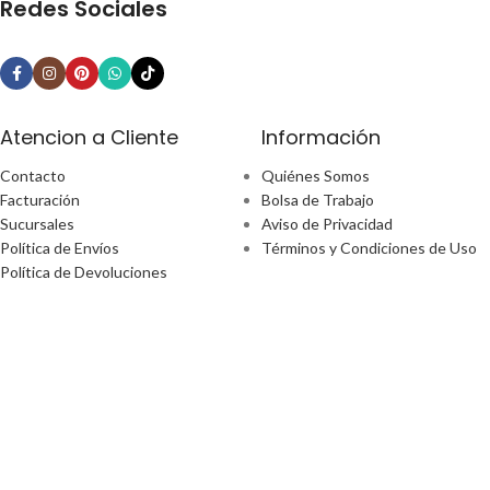
Redes Sociales
Atencion a Cliente
Información
Contacto
Quiénes Somos
Facturación
Bolsa de Trabajo
Sucursales
Aviso de Privacidad
Política de Envíos
Términos y Condiciones de Uso
Política de Devoluciones
¿Tiene alguna pregunta?
Email: ecommerce@perfect-home.com.mx
Llámanos: 553309 2302
Lunes - Viernes
Hora: 9:00am - 6:00pm
Boulevard Manuel Ávila Camacho No. 170 Ciudad De México