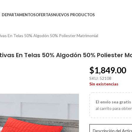
DEPARTAMENTOS
OFERTAS
NUEVOS PRODUCTOS
vas En Telas 50% Algodón 50% Poliester Matrimonial
Paquete Polux De Edredón Y Fundas Decorativas En Telas 50% Algodón 50
$
1,849.00
SKU:
52108
Sin existencias
El
envío sea gratis
al carrito para obte
Descripción del Artic