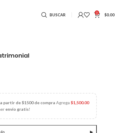
0
BUSCAR
$
0.00
% Poliester Matrimonial
 a partir de $1500 de compra
Agrega
$
1,500.00
ner
envío gratis
!
ulo
▶