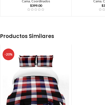
Cama
,
Coordinados
Cama
,
C
$
399.00
$
Productos Similares
-20%