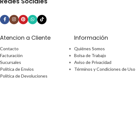
Redes Sociales
Atencion a Cliente
Información
Contacto
Quiénes Somos
Facturación
Bolsa de Trabajo
Sucursales
Aviso de Privacidad
Política de Envíos
Términos y Condiciones de Uso
Política de Devoluciones
¿Tiene alguna pregunta?
Email: ecommerce@perfect-home.com.mx
Llámanos: 553309 2302
Lunes - Viernes
Hora: 9:00am - 6:00pm
Boulevard Manuel Ávila Camacho No. 170 Ciudad De México