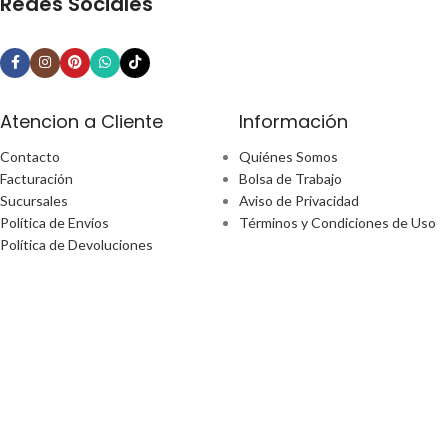
Redes Sociales
Atencion a Cliente
Información
Contacto
Quiénes Somos
Facturación
Bolsa de Trabajo
Sucursales
Aviso de Privacidad
Política de Envíos
Términos y Condiciones de Uso
Política de Devoluciones
¿Tiene alguna pregunta?
Email: ecommerce@perfect-home.com.mx
Llámanos: 553309 2302
Lunes - Viernes
Hora: 9:00am - 6:00pm
Boulevard Manuel Ávila Camacho No. 170 Ciudad De México