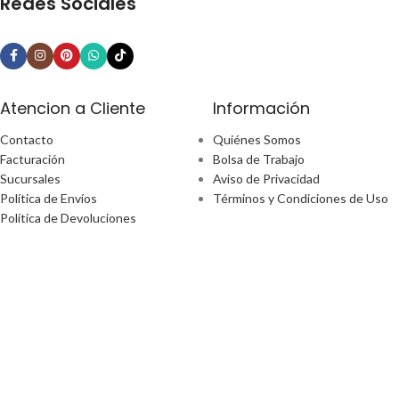
Redes Sociales
Atencion a Cliente
Información
Contacto
Quiénes Somos
Facturación
Bolsa de Trabajo
Sucursales
Aviso de Privacidad
Política de Envíos
Términos y Condiciones de Uso
Política de Devoluciones
¿Tiene alguna pregunta?
Email: ecommerce@perfect-home.com.mx
Llámanos: 553309 2302
Lunes - Viernes
Hora: 9:00am - 6:00pm
Boulevard Manuel Ávila Camacho No. 170 Ciudad De México