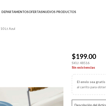
DEPARTAMENTOS
OFERTAS
NUEVOS PRODUCTOS
10 Lt Azul
$
199.00
SKU:
48516
Sin existencias
El
envío sea gratis
al carrito para obte
Descripción del Artic