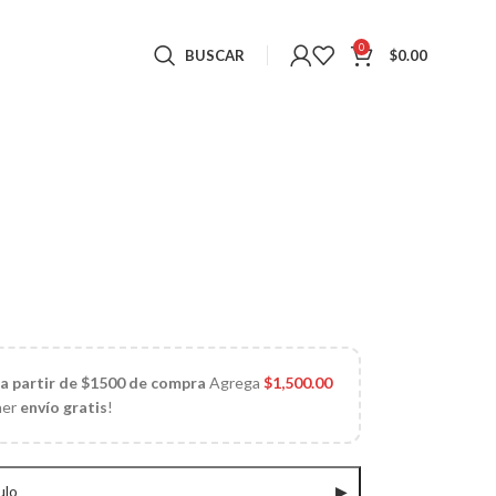
0
BUSCAR
$
0.00
 a partir de $1500 de compra
Agrega
$
1,500.00
ner
envío gratis
!
ulo
▶