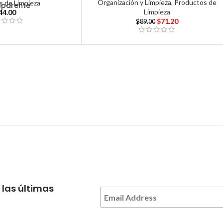
Organización y Limpieza
,
Productos de
s de Limpieza
sparente
Limpieza
44.00
$
71.20
$
89.00
 las últimas