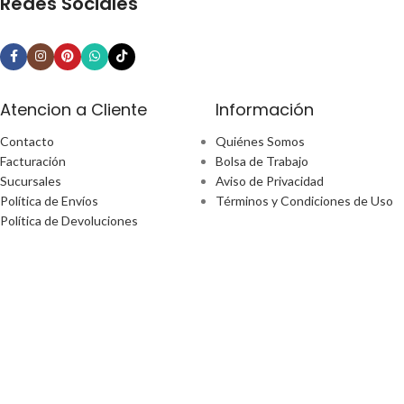
Redes Sociales
Atencion a Cliente
Información
Contacto
Quiénes Somos
Facturación
Bolsa de Trabajo
Sucursales
Aviso de Privacidad
Política de Envíos
Términos y Condiciones de Uso
Política de Devoluciones
¿Tiene alguna pregunta?
Email: ecommerce@perfect-home.com.mx
Llámanos: 553309 2302
Lunes - Viernes
Hora: 9:00am - 6:00pm
Boulevard Manuel Ávila Camacho No. 170 Ciudad De México