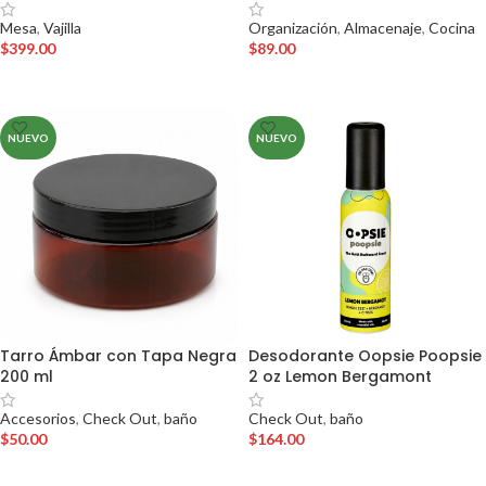
Organización
,
Almacenaje
,
Cocina
Mesa
,
Vajilla
$
89.00
$
399.00
AÑADIR AL CARRITO
AÑADIR AL CARRITO
NUEVO
NUEVO
Tarro Ámbar con Tapa Negra
Desodorante Oopsie Poopsie
200 ml
2 oz Lemon Bergamont
Accesorios
,
Check Out
,
baño
Check Out
,
baño
$
50.00
$
164.00
AÑADIR AL CARRITO
AÑADIR AL CARRITO