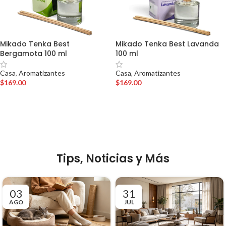
Mikado Tenka Best
Mikado Tenka Best Lavanda
Bergamota 100 ml
100 ml
Casa
,
Aromatizantes
Casa
,
Aromatizantes
$
169.00
$
169.00
AÑADIR AL CARRITO
AÑADIR AL CARRITO
Tips, Noticias y Más
03
31
AGO
JUL