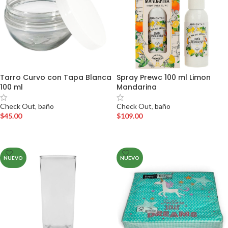
Tarro Curvo con Tapa Blanca
Spray Prewc 100 ml Limon
100 ml
Mandarina
Check Out
,
baño
Check Out
,
baño
$
45.00
$
109.00
AÑADIR AL CARRITO
AÑADIR AL CARRITO
NUEVO
NUEVO