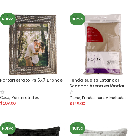
AÑADIR AL CARRITO
NUEVO
NUEVO
Portarretrato Ps 5X7 Bronce
Funda suelta Estandar
Scandar Arena estándar
Casa
,
Portarretratos
Cama
,
Fundas para Almohadas
$
109.00
$
149.00
AÑADIR AL CARRITO
AÑADIR AL CARRITO
NUEVO
NUEVO