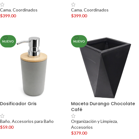
Cama
,
Coordinados
Cama
,
Coordinados
$
399.00
$
399.00
AÑADIR AL CARRITO
AÑADIR AL CARRITO
NUEVO
NUEVO
Dosificador Gris
Maceta Durango Chocolate
Café
Baño
,
Accesorios para Baño
Organización y Limpieza
,
$
59.00
Accesorios
$
379.00
AÑADIR AL CARRITO