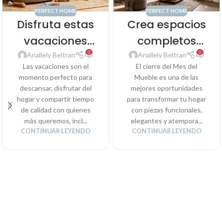
PERFECT HOME
PERFECT HOME
Disfruta estas
Crea espacios
vacaciones
completos
0
0
con tu minino
con muebles y
Anallely Beltran
Anallely Beltran
Las vacaciones son el
El cierre del Mes del
y crea
accesorios
momento perfecto para
Mueble es una de las
momentos
coordinados
descansar, disfrutar del
mejores oportunidades
hogar y compartir tiempo
para transformar tu hogar
inolvidables
de calidad con quienes
con piezas funcionales,
en casa
más queremos, incl...
elegantes y atempora...
CONTINUAR LEYENDO
CONTINUAR LEYENDO